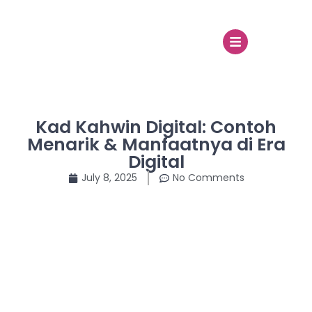
Kad Kahwin Digital: Contoh
Menarik & Manfaatnya di Era
Digital
July 8, 2025
No Comments