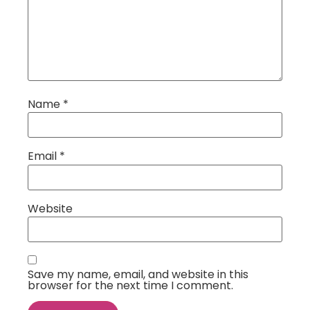
Name
*
Email
*
Website
Save my name, email, and website in this
browser for the next time I comment.