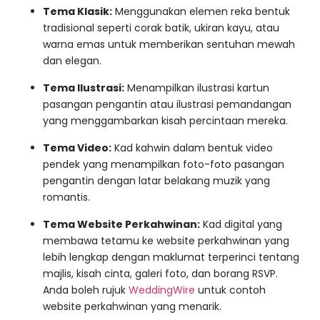
Tema Klasik:
Menggunakan elemen reka bentuk
tradisional seperti corak batik, ukiran kayu, atau
warna emas untuk memberikan sentuhan mewah
dan elegan.
Tema Ilustrasi:
Menampilkan ilustrasi kartun
pasangan pengantin atau ilustrasi pemandangan
yang menggambarkan kisah percintaan mereka.
Tema Video:
Kad kahwin dalam bentuk video
pendek yang menampilkan foto-foto pasangan
pengantin dengan latar belakang muzik yang
romantis.
Tema Website Perkahwinan:
Kad digital yang
membawa tetamu ke website perkahwinan yang
lebih lengkap dengan maklumat terperinci tentang
majlis, kisah cinta, galeri foto, dan borang RSVP.
Anda boleh rujuk
WeddingWire
untuk contoh
website perkahwinan yang menarik.