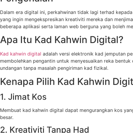
Dalam era digital ini, perkahwinan tidak lagi terhad kepad
yang ingin mengekspresikan kreativiti mereka dan menjima
beberapa aplikasi serta laman web berguna yang boleh m
Apa Itu Kad Kahwin Digital?
Kad kahwin digital
adalah versi elektronik kad jemputan per
membolehkan pengantin untuk menyesuaikan reka bentuk 
undangan tanpa masalah pengiriman kad fizikal.
Kenapa Pilih Kad Kahwin Digit
1. Jimat Kos
Membuat kad kahwin digital dapat mengurangkan kos yang
besar.
2. Kreativiti Tanpa Had