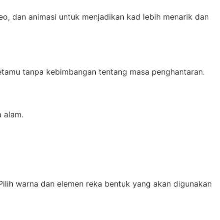
o, dan animasi untuk menjadikan kad lebih menarik dan
 tetamu tanpa kebimbangan tentang masa penghantaran.
 alam.
 Pilih warna dan elemen reka bentuk yang akan digunakan