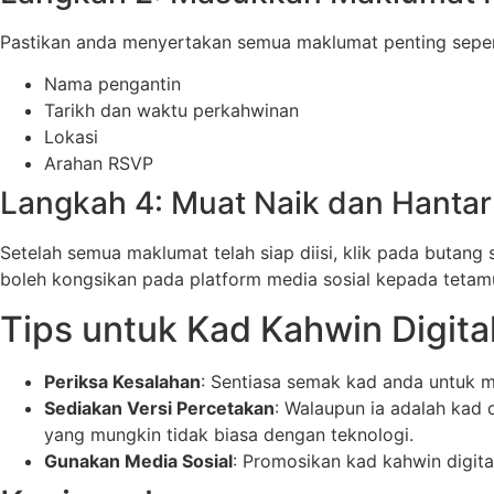
Pastikan anda menyertakan semua maklumat penting seper
Nama pengantin
Tarikh dan waktu perkahwinan
Lokasi
Arahan RSVP
Langkah 4: Muat Naik dan Hantar
Setelah semua maklumat telah siap diisi, klik pada butan
boleh kongsikan pada platform media sosial kepada tetam
Tips untuk Kad Kahwin Digita
Periksa Kesalahan
: Sentiasa semak kad anda untuk m
Sediakan Versi Percetakan
: Walaupun ia adalah kad 
yang mungkin tidak biasa dengan teknologi.
Gunakan Media Sosial
: Promosikan kad kahwin digit