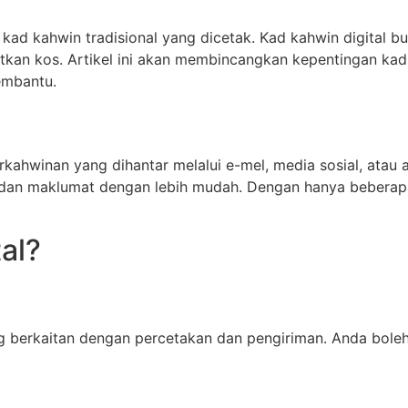
a kad kahwin tradisional yang dicetak. Kad kahwin digital 
tkan kos. Artikel ini akan membincangkan kepentingan kad 
embantu.
kahwinan yang dihantar melalui e-mel, media sosial, atau a
dan maklumat dengan lebih mudah. Dengan hanya beberap
al?
 berkaitan dengan percetakan dan pengiriman. Anda bole