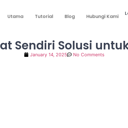
L
Utama
Tutorial
Blog
Hubungi Kami
at Sendiri Solusi unt
January 14, 2025
No Comments