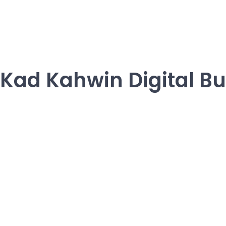
Kad Kahwin Digital Bu